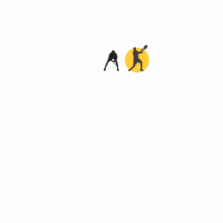
кадемики" в рейтинге РТТ (апрель 2023 г.)!
преля 2023