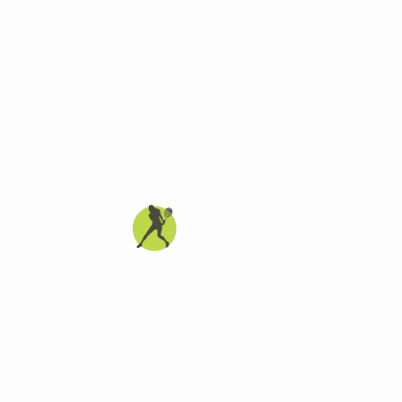
дского округа Истра" в категории до 17
и первая и третья сеяные,
в, Тверская область). "Академик"
4/6, 6/4, 6/2.
ла другая студентка Академии
ослава Алексеева
(тренер
 в аналогичном стиле одолела - 3/6, 6/3,
 Якубовскую.
 назад здесь же, в Истре, Мирослава
оревнования в старшей возрастной
х личных тренеров,
я Павлова, а также команды