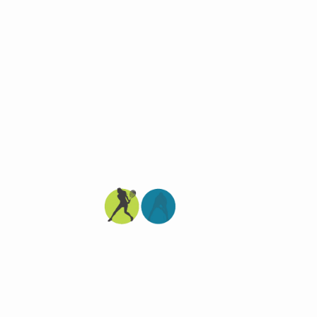
 отличный результат на грунте. В 1/4
ем матче за 3-е место победил
ют в нашей лиге. В полуфинале "допа"
 6/4, а в финале оказался сильнее